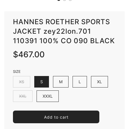
HANNES ROETHER SPORTS
JACKET zey22lon.701
110391 100% CO 090 BLACK
Sale
Regular
$467.00
price
price
SIZE
XS
S
M
L
XL
XXL
XXXL
l
Add to cart
o
a