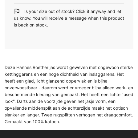
d
i
Is your size out of stock? Click it anyway and let
n
us know. You will receive a message when this product
g
is back on stock.
.
.
.
Deze Hannes Roether jas wordt geweven met ongewoon sterke
kettinggarens en een hoge dichtheid van inslaggarens. Het
heeft een glad, licht glanzend oppervlak en is bijna
onverwoestbaar - daarom werd er vroeger bijna alleen werk- en
beschermende kleding van gemaakt. Het heeft een lichte "used
look". Darts aan de voorzijde geven het jasje vorm, een
opvallende middensplit aan de achterzijde maakt het optisch
slanker en langer. Twee rugsplitten verhogen het draagcomfort.
Gemaakt van 100% katoen.