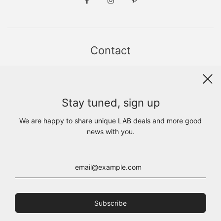
Contact
Sint Jacobsstraat 19
8911 HS LEEUWARDEN
WhatsApp +31(0)6 - 8686 1880
Stay tuned, sign up
info@lab1925.com
FIND US with
Google Maps
We are happy to share unique LAB deals and more good
OPENING HOURS
news with you.
MON 13:00 - 18:00
TUE - FRI 10:00 - 18:00
SAT 10:00 - 17:00
SUN CLOSED